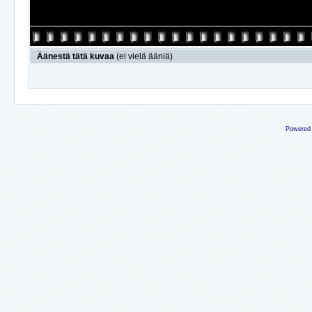
Äänestä tätä kuvaa
(ei vielä ääniä)
Powered