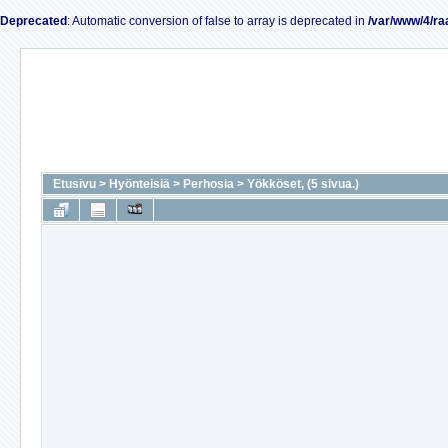
Deprecated
: Automatic conversion of false to array is deprecated in
/var/www/4/ra
Etusivu
>
Hyönteisiä
>
Perhosia
>
Yökköset, (5 sivua.)