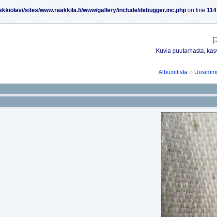
akkiolavi/sites/www.raakkila.fi/www/gallery/include/debugger.inc.php
on line
114
R
Kuvia puutarhasta, kasv
Albumilista
Uusimmat