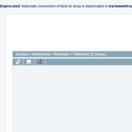
Deprecated
: Automatic conversion of false to array is deprecated in
/var/www/4/ra
Etusivu
>
Hyönteisiä
>
Perhosia
>
Yökköset, (5 sivua.)