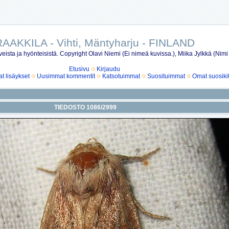
AAKKILA - Vihti, Mäntyharju - FINLAND
eista ja hyönteisistä. Copyright Olavi Niemi (Ei nimeä kuvissa.), Miika Jylkkä (Nimi
Etusivu
Kirjaudu
 lisäykset
Uusimmat kommentit
Katsotuimmat
Suosituimmat
Omat suosiki
TIEDOSTO 1086/2999