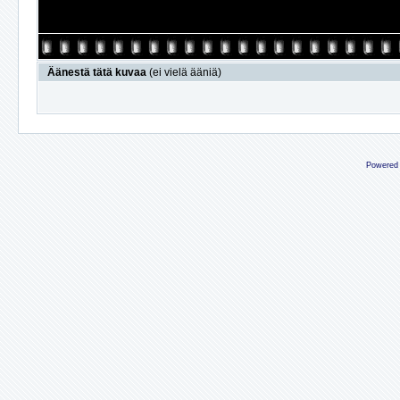
Äänestä tätä kuvaa
(ei vielä ääniä)
Powered