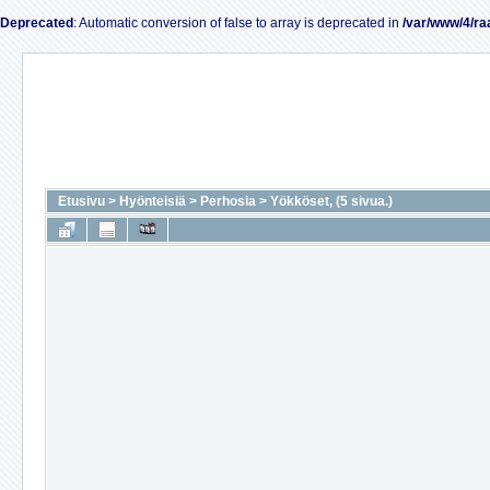
Deprecated
: Automatic conversion of false to array is deprecated in
/var/www/4/ra
Etusivu
>
Hyönteisiä
>
Perhosia
>
Yökköset, (5 sivua.)