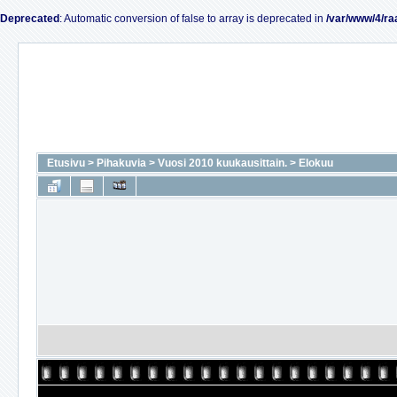
Deprecated
: Automatic conversion of false to array is deprecated in
/var/www/4/ra
Etusivu
>
Pihakuvia
>
Vuosi 2010 kuukausittain.
>
Elokuu