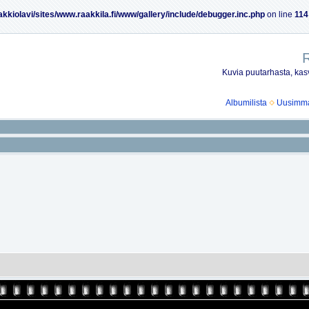
akkiolavi/sites/www.raakkila.fi/www/gallery/include/debugger.inc.php
on line
114
R
Kuvia puutarhasta, kasv
Albumilista
Uusimmat