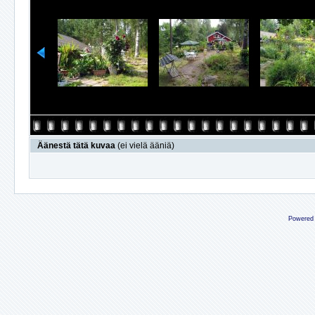
Äänestä tätä kuvaa
(ei vielä ääniä)
Powered