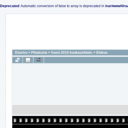
Deprecated
: Automatic conversion of false to array is deprecated in
/var/www/4/ra
Etusivu
>
Pihakuvia
>
Vuosi 2010 kuukausittain.
>
Elokuu