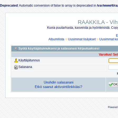
Deprecated
: Automatic conversion of false to array is deprecated in
/var/www/4/ra
RAAKKILA - Vih
Kuvia puutarhasta, kasveista ja hyönteisistä. Copy
E
Albumilista
Uusimmat lisäykset
Uusimmat ko
Syötä käyttäjätunnuksesi ja salasanasi kirjautuaksesi
Varoitus! Se
Käyttäjätunnus
Salasana
Unohdin salasanani
OK
Etkö saanut aktivointilinkkiäsi?
Powered