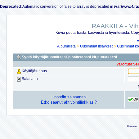
Deprecated
: Automatic conversion of false to array is deprecated in
/var/www/4/ra
RAAKKILA - Vih
Kuvia puutarhasta, kasveista ja hyönteisistä. Copy
E
Albumilista
Uusimmat lisäykset
Uusimmat ko
Syötä käyttäjätunnuksesi ja salasanasi kirjautuaksesi
Varoitus! Se
Käyttäjätunnus
Salasana
Unohdin salasanani
OK
Etkö saanut aktivointilinkkiäsi?
Powered