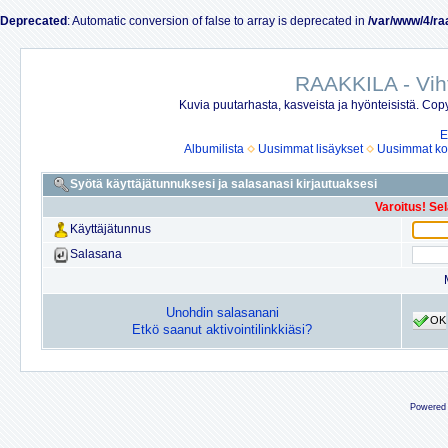
Deprecated
: Automatic conversion of false to array is deprecated in
/var/www/4/ra
RAAKKILA - Vih
Kuvia puutarhasta, kasveista ja hyönteisistä. Copy
E
Albumilista
Uusimmat lisäykset
Uusimmat ko
Syötä käyttäjätunnuksesi ja salasanasi kirjautuaksesi
Varoitus! Se
Käyttäjätunnus
Salasana
Unohdin salasanani
OK
Etkö saanut aktivointilinkkiäsi?
Powered