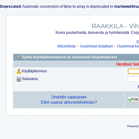
Deprecated
: Automatic conversion of false to array is deprecated in
/var/www/4/ra
RAAKKILA - Vih
Kuvia puutarhasta, kasveista ja hyönteisistä. Copy
E
Albumilista
Uusimmat lisäykset
Uusimmat ko
Syötä käyttäjätunnuksesi ja salasanasi kirjautuaksesi
Varoitus! Se
Käyttäjätunnus
Salasana
Unohdin salasanani
OK
Etkö saanut aktivointilinkkiäsi?
Powered