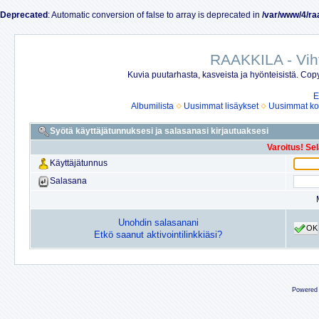
Deprecated
: Automatic conversion of false to array is deprecated in
/var/www/4/ra
RAAKKILA - Vih
Kuvia puutarhasta, kasveista ja hyönteisistä. Copy
E
Albumilista
Uusimmat lisäykset
Uusimmat ko
Syötä käyttäjätunnuksesi ja salasanasi kirjautuaksesi
Varoitus! Se
Käyttäjätunnus
Salasana
Unohdin salasanani
OK
Etkö saanut aktivointilinkkiäsi?
Powered