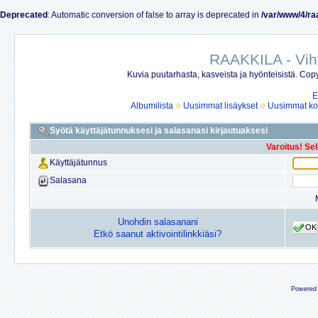
Deprecated
: Automatic conversion of false to array is deprecated in
/var/www/4/ra
RAAKKILA - Vih
Kuvia puutarhasta, kasveista ja hyönteisistä. Copy
E
Albumilista
Uusimmat lisäykset
Uusimmat ko
Syötä käyttäjätunnuksesi ja salasanasi kirjautuaksesi
Varoitus! Se
Käyttäjätunnus
Salasana
Unohdin salasanani
OK
Etkö saanut aktivointilinkkiäsi?
Powered