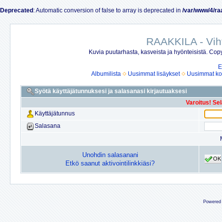
Deprecated
: Automatic conversion of false to array is deprecated in
/var/www/4/ra
RAAKKILA - Vih
Kuvia puutarhasta, kasveista ja hyönteisistä. Copy
E
Albumilista
Uusimmat lisäykset
Uusimmat ko
Syötä käyttäjätunnuksesi ja salasanasi kirjautuaksesi
Varoitus! Se
Käyttäjätunnus
Salasana
Unohdin salasanani
OK
Etkö saanut aktivointilinkkiäsi?
Powered