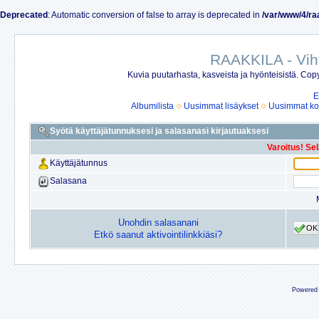
Deprecated
: Automatic conversion of false to array is deprecated in
/var/www/4/ra
RAAKKILA - Vih
Kuvia puutarhasta, kasveista ja hyönteisistä. Copy
E
Albumilista
Uusimmat lisäykset
Uusimmat ko
Syötä käyttäjätunnuksesi ja salasanasi kirjautuaksesi
Varoitus! Se
Käyttäjätunnus
Salasana
Unohdin salasanani
OK
Etkö saanut aktivointilinkkiäsi?
Powered