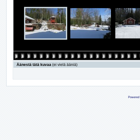
Äänestä tätä kuvaa
(ei vielä ääniä)
Powered