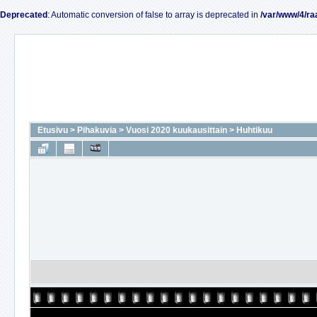
Deprecated
: Automatic conversion of false to array is deprecated in
/var/www/4/ra
Etusivu
>
Pihakuvia
>
Vuosi 2020 kuukausittain
>
Huhtikuu