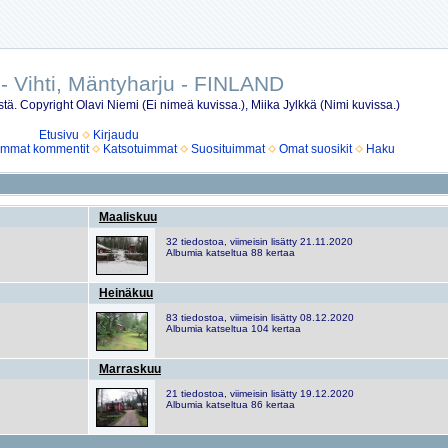
 Vihti, Mäntyharju - FINLAND
stä. Copyright Olavi Niemi (Ei nimeä kuvissa.), Miika Jylkkä (Nimi kuvissa.)
Etusivu
Kirjaudu
immat kommentit
Katsotuimmat
Suosituimmat
Omat suosikit
Haku
Maaliskuu
32 tiedostoa, viimeisin lisätty 21.11.2020
Albumia katseltua 88 kertaa
Heinäkuu
83 tiedostoa, viimeisin lisätty 08.12.2020
Albumia katseltua 104 kertaa
Marraskuu
21 tiedostoa, viimeisin lisätty 19.12.2020
Albumia katseltua 86 kertaa