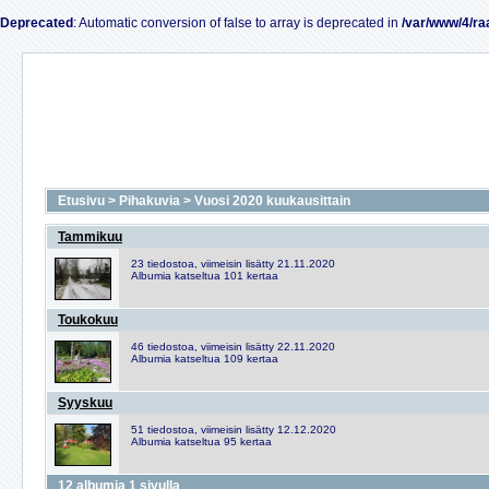
Deprecated
: Automatic conversion of false to array is deprecated in
/var/www/4/ra
Etusivu
>
Pihakuvia
>
Vuosi 2020 kuukausittain
Tammikuu
23 tiedostoa, viimeisin lisätty 21.11.2020
Albumia katseltua 101 kertaa
Toukokuu
46 tiedostoa, viimeisin lisätty 22.11.2020
Albumia katseltua 109 kertaa
Syyskuu
51 tiedostoa, viimeisin lisätty 12.12.2020
Albumia katseltua 95 kertaa
12 albumia 1 sivulla