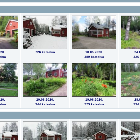
20.
726 katselua
18.05.2020.
24.
elua
389 katselua
326 
20.
20.06.2020.
19.06.2020.
28.
elua
344 katselua
279 katselua
334 