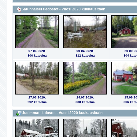
Satunnaiset tiedostot - Vuosi 2020 kuukausittain
07.06.2020.
09.04.2020.
20.09.20
306 katselua
312 katselua
304 kats
27.03.2020.
24.07.2020.
15.09.20
292 katselua
338 katselua
306 kats
Uusimmat tiedostot - Vuosi 2020 kuukausittain