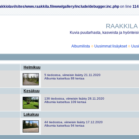
akkiolavi/sites/www.raakkila.fi/www/gallery/include/debugger.inc.php
on line
114
RAAKKILA -
Kuvia puutarhasta, kasveista ja hyönteisi
Albumilista
Uusimmat lisäykset
Uus
Helmikuu
5 tiedostoa, viimeisin lisätty 21.11.2020
Albumia katseltua 88 kertaa
Kesäkuu
136 tiedostoa, viimeisin lisätty 28.11.2020
Albumia katseltua 109 kertaa
Lokakuu
44 tiedostoa, viimeisin lisätty 17.12.2020
Albumia katseltua 94 kertaa