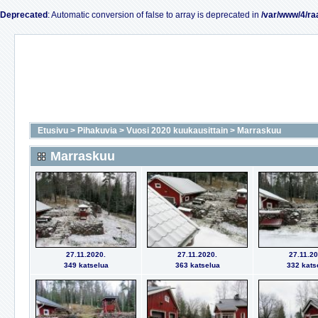
Deprecated
: Automatic conversion of false to array is deprecated in
/var/www/4/ra
Etusivu
>
Pihakuvia
>
Vuosi 2020 kuukausittain
>
Marraskuu
Marraskuu
27.11.2020.
27.11.2020.
27.11.20
349 katselua
363 katselua
332 kats