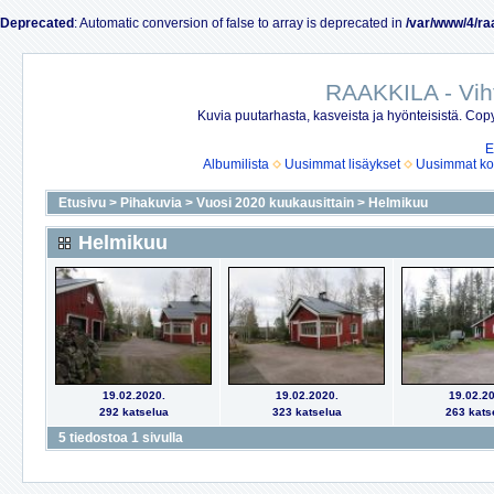
Deprecated
: Automatic conversion of false to array is deprecated in
/var/www/4/ra
RAAKKILA - Vih
Kuvia puutarhasta, kasveista ja hyönteisistä. Copy
E
Albumilista
Uusimmat lisäykset
Uusimmat ko
Etusivu
>
Pihakuvia
>
Vuosi 2020 kuukausittain
>
Helmikuu
Helmikuu
19.02.2020.
19.02.2020.
19.02.20
292 katselua
323 katselua
263 kats
5 tiedostoa 1 sivulla