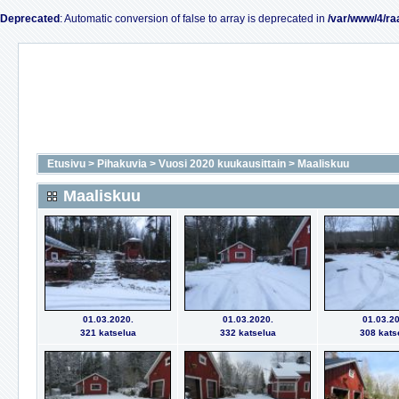
Deprecated
: Automatic conversion of false to array is deprecated in
/var/www/4/ra
Etusivu
>
Pihakuvia
>
Vuosi 2020 kuukausittain
>
Maaliskuu
Maaliskuu
01.03.2020.
01.03.2020.
01.03.20
321 katselua
332 katselua
308 kats