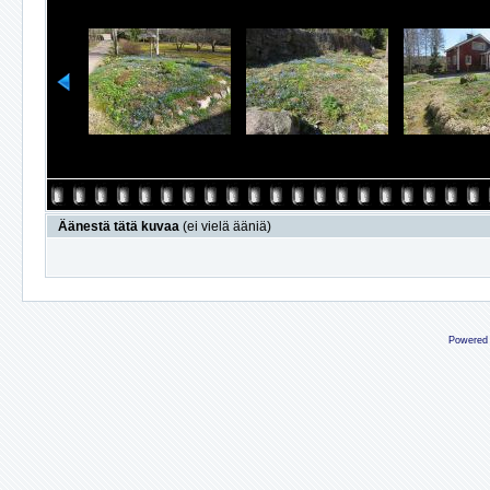
Äänestä tätä kuvaa
(ei vielä ääniä)
Powered