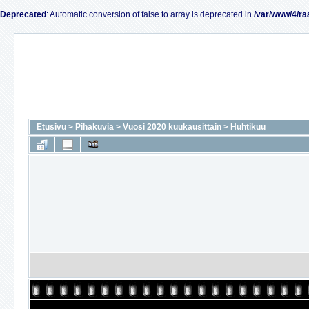
Deprecated
: Automatic conversion of false to array is deprecated in
/var/www/4/ra
Etusivu
>
Pihakuvia
>
Vuosi 2020 kuukausittain
>
Huhtikuu