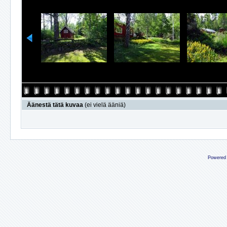
Äänestä tätä kuvaa
(ei vielä ääniä)
Powered