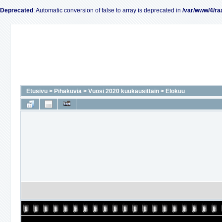
Deprecated
: Automatic conversion of false to array is deprecated in
/var/www/4/ra
Etusivu
>
Pihakuvia
>
Vuosi 2020 kuukausittain
>
Elokuu