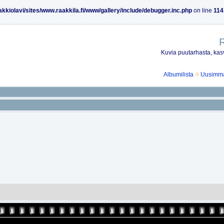
akkiolavi/sites/www.raakkila.fi/www/gallery/include/debugger.inc.php
on line
114
R
Kuvia puutarhasta, kasv
Albumilista
Uusimmat