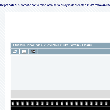
Deprecated
: Automatic conversion of false to array is deprecated in
/var/www/4/ra
Etusivu
>
Pihakuvia
>
Vuosi 2020 kuukausittain
>
Elokuu