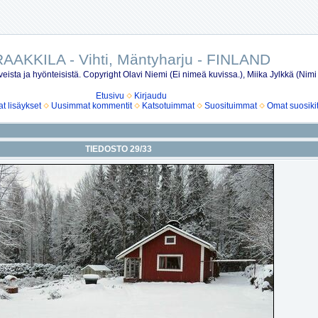
AAKKILA - Vihti, Mäntyharju - FINLAND
eista ja hyönteisistä. Copyright Olavi Niemi (Ei nimeä kuvissa.), Miika Jylkkä (Nimi
Etusivu
Kirjaudu
 lisäykset
Uusimmat kommentit
Katsotuimmat
Suosituimmat
Omat suosiki
TIEDOSTO 29/33