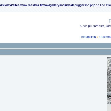
akkiolavi/sites/www.raakkila.fi/www/gallery/include/debugger.inc.php
on line
114
R
Kuvia puutarhasta, kasv
Albumilista
Uusimmat