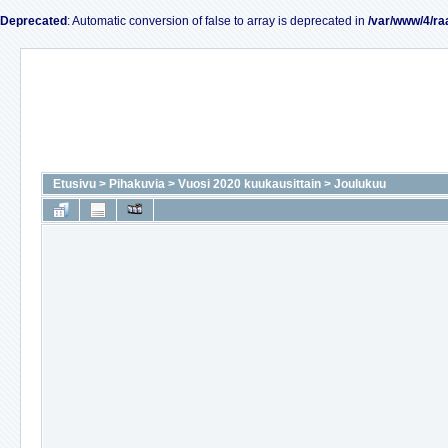
Deprecated
: Automatic conversion of false to array is deprecated in
/var/www/4/ra
Etusivu
>
Pihakuvia
>
Vuosi 2020 kuukausittain
>
Joulukuu