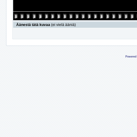
Äänestä tätä kuvaa
(ei vielä ääniä)
Powered