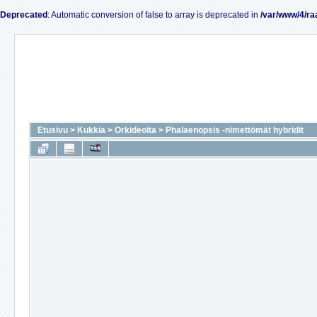
Deprecated
: Automatic conversion of false to array is deprecated in
/var/www/4/ra
Etusivu
>
Kukkia
>
Orkideoita
>
Phalaenopsis -nimettömät hybridit