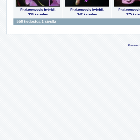
Phalaeonopsis hybridi.
Phalaenopsis hybridi.
Phalaeonopsis
330 katselua
342 katselua
375 kats
550 tiedostoa 1 sivulla
Powered