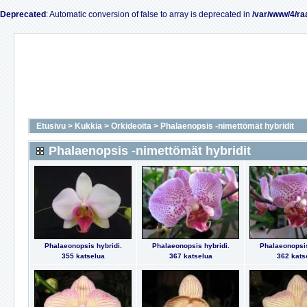
Deprecated
: Automatic conversion of false to array is deprecated in
/var/www/4/ra
Etusivu
>
Kukkia
>
Orkideoita
>
Phalaenopsis -nimettömät hybridit
Phalaenopsis -nimettömät hybridit
Phalaeonopsis hybridi.
Phalaeonopsis hybridi.
Phalaeonopsis
355 katselua
367 katselua
362 kats