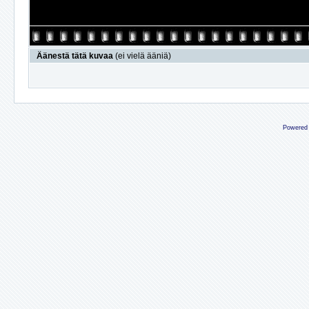
Äänestä tätä kuvaa
(ei vielä ääniä)
Powered