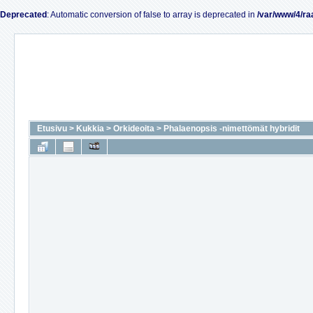
Deprecated
: Automatic conversion of false to array is deprecated in
/var/www/4/ra
Etusivu
>
Kukkia
>
Orkideoita
>
Phalaenopsis -nimettömät hybridit