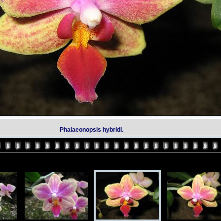
Phalaeonopsis hybridi.