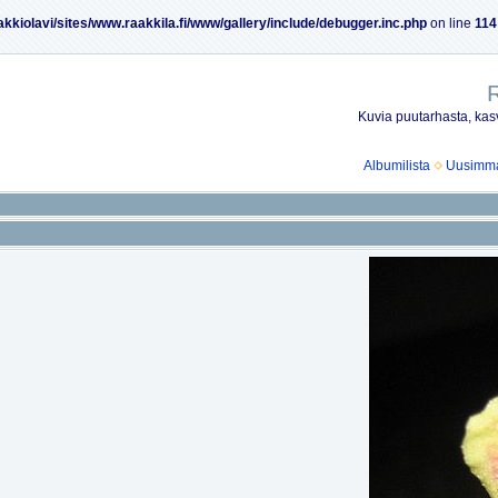
akkiolavi/sites/www.raakkila.fi/www/gallery/include/debugger.inc.php
on line
114
R
Kuvia puutarhasta, kasv
Albumilista
Uusimmat