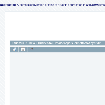
Deprecated
: Automatic conversion of false to array is deprecated in
/var/www/4/ra
Etusivu
>
Kukkia
>
Orkideoita
>
Phalaenopsis -nimettömät hybridit