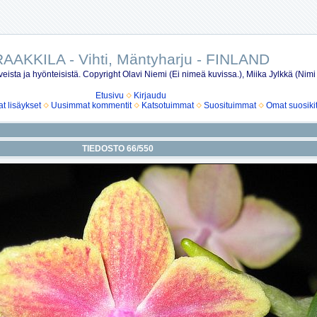
AAKKILA - Vihti, Mäntyharju - FINLAND
eista ja hyönteisistä. Copyright Olavi Niemi (Ei nimeä kuvissa.), Miika Jylkkä (Nimi
Etusivu
Kirjaudu
 lisäykset
Uusimmat kommentit
Katsotuimmat
Suosituimmat
Omat suosiki
TIEDOSTO 66/550