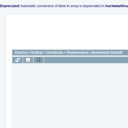
Deprecated
: Automatic conversion of false to array is deprecated in
/var/www/4/ra
Etusivu
>
Kukkia
>
Orkideoita
>
Phalaenopsis -nimettömät hybridit