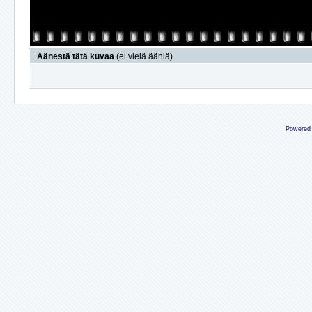
Äänestä tätä kuvaa
(ei vielä ääniä)
Powered