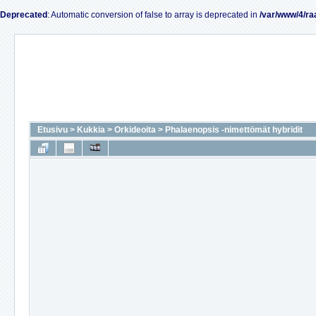
Deprecated
: Automatic conversion of false to array is deprecated in
/var/www/4/ra
Etusivu
>
Kukkia
>
Orkideoita
>
Phalaenopsis -nimettömät hybridit