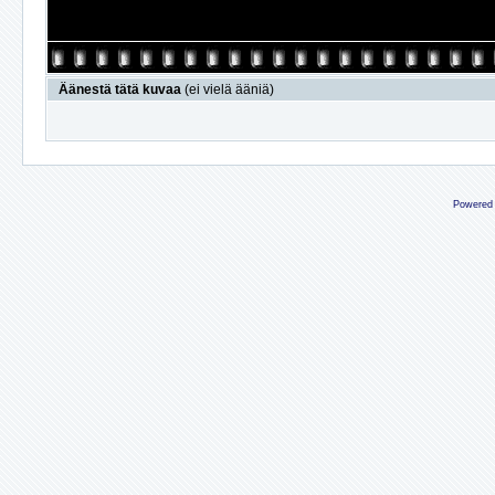
Äänestä tätä kuvaa
(ei vielä ääniä)
Powered