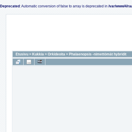
Deprecated
: Automatic conversion of false to array is deprecated in
/var/www/4/ra
Etusivu
>
Kukkia
>
Orkideoita
>
Phalaenopsis -nimettömät hybridit