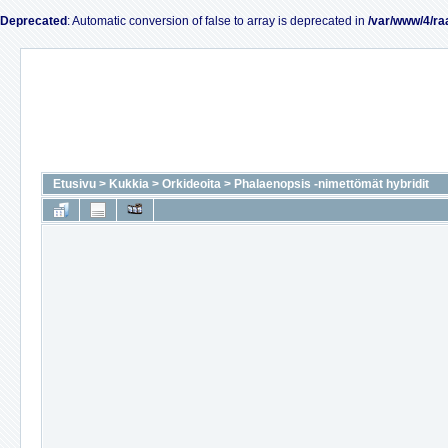
Deprecated
: Automatic conversion of false to array is deprecated in
/var/www/4/ra
Etusivu
>
Kukkia
>
Orkideoita
>
Phalaenopsis -nimettömät hybridit