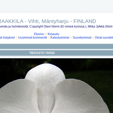
AAKKILA - Vihti, Mäntyharju - FINLAND
eista ja hyönteisistä. Copyright Olavi Niemi (Ei nimeä kuvissa.), Miika Jylkkä (Nimi
Etusivu
Kirjaudu
 lisäykset
Uusimmat kommentit
Katsotuimmat
Suosituimmat
Omat suosiki
TIEDOSTO 78/550