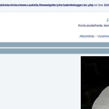
akkiolavi/sites/www.raakkila.fi/www/gallery/include/debugger.inc.php
on line
114
R
Kuvia puutarhasta, kasv
Albumilista
Uusimmat