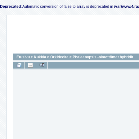
Deprecated
: Automatic conversion of false to array is deprecated in
/var/www/4/ra
Etusivu
>
Kukkia
>
Orkideoita
>
Phalaenopsis -nimettömät hybridit