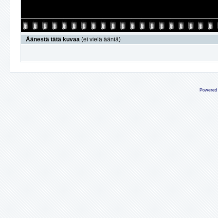
Äänestä tätä kuvaa
(ei vielä ääniä)
Powered