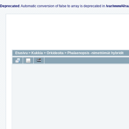
Deprecated
: Automatic conversion of false to array is deprecated in
/var/www/4/ra
Etusivu
>
Kukkia
>
Orkideoita
>
Phalaenopsis -nimettömät hybridit