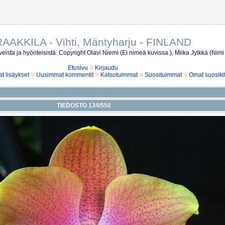
AAKKILA - Vihti, Mäntyharju - FINLAND
eista ja hyönteisistä. Copyright Olavi Niemi (Ei nimeä kuvissa.), Miika Jylkkä (Nimi
Etusivu
Kirjaudu
 lisäykset
Uusimmat kommentit
Katsotuimmat
Suosituimmat
Omat suosiki
TIEDOSTO 134/550