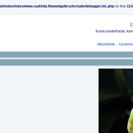
akkiolavi/sites/www.raakkila.fi/www/gallery/include/debugger.inc.php
on line
114
R
Kuvia puutarhasta, kasv
Albumilista
Uusimmat