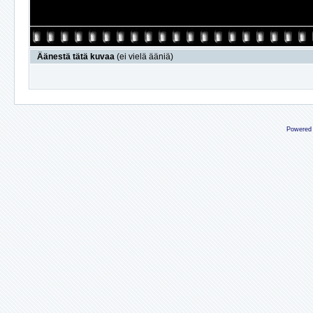
Äänestä tätä kuvaa
(ei vielä ääniä)
Powered