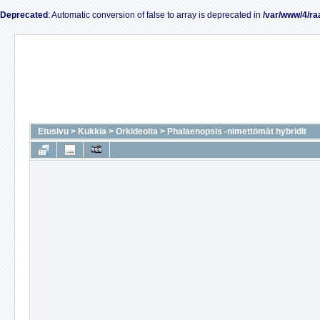
Deprecated
: Automatic conversion of false to array is deprecated in
/var/www/4/ra
Etusivu
>
Kukkia
>
Orkideoita
>
Phalaenopsis -nimettömät hybridit