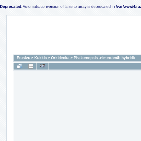
Deprecated
: Automatic conversion of false to array is deprecated in
/var/www/4/ra
Etusivu
>
Kukkia
>
Orkideoita
>
Phalaenopsis -nimettömät hybridit