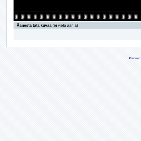
Äänestä tätä kuvaa
(ei vielä ääniä)
Powered