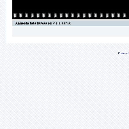
Äänestä tätä kuvaa
(ei vielä ääniä)
Powered