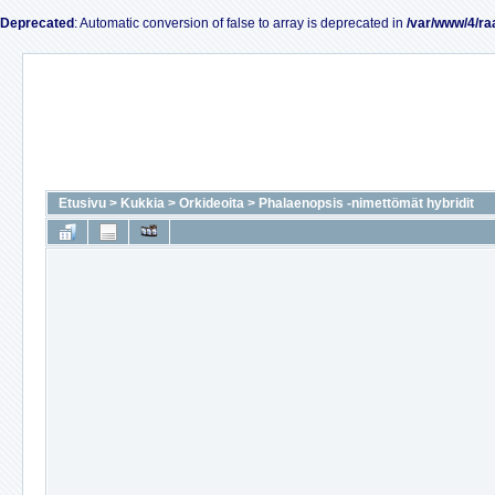
Deprecated
: Automatic conversion of false to array is deprecated in
/var/www/4/ra
Etusivu
>
Kukkia
>
Orkideoita
>
Phalaenopsis -nimettömät hybridit