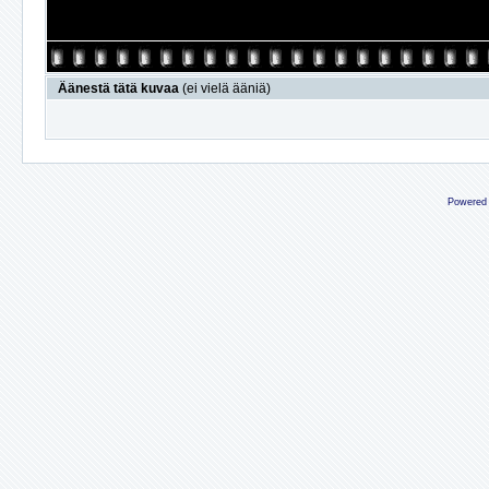
Äänestä tätä kuvaa
(ei vielä ääniä)
Powered