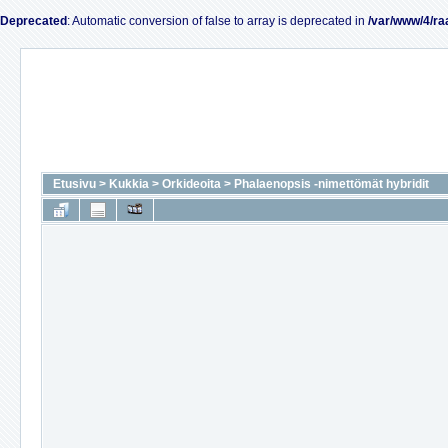
Deprecated
: Automatic conversion of false to array is deprecated in
/var/www/4/ra
Etusivu
>
Kukkia
>
Orkideoita
>
Phalaenopsis -nimettömät hybridit