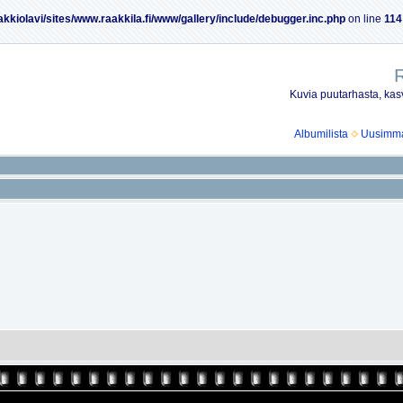
akkiolavi/sites/www.raakkila.fi/www/gallery/include/debugger.inc.php
on line
114
R
Kuvia puutarhasta, kasv
Albumilista
Uusimmat