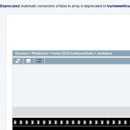
Deprecated
: Automatic conversion of false to array is deprecated in
/var/www/4/ra
Etusivu
>
Pihakuvia
>
Vuosi 2020 kuukausittain
>
Joulukuu