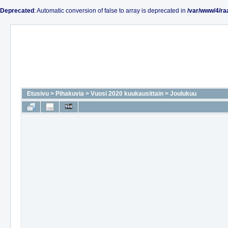
Deprecated
: Automatic conversion of false to array is deprecated in
/var/www/4/ra
Etusivu
>
Pihakuvia
>
Vuosi 2020 kuukausittain
>
Joulukuu