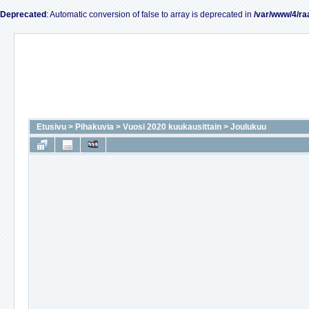
Deprecated
: Automatic conversion of false to array is deprecated in
/var/www/4/ra
Etusivu
>
Pihakuvia
>
Vuosi 2020 kuukausittain
>
Joulukuu