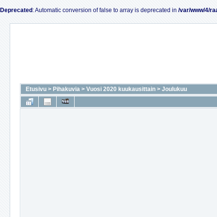
Deprecated
: Automatic conversion of false to array is deprecated in
/var/www/4/ra
Etusivu
>
Pihakuvia
>
Vuosi 2020 kuukausittain
>
Joulukuu