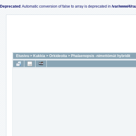
Deprecated
: Automatic conversion of false to array is deprecated in
/var/www/4/ra
Etusivu
>
Kukkia
>
Orkideoita
>
Phalaenopsis -nimettömät hybridit