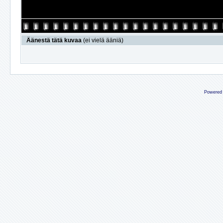
Äänestä tätä kuvaa
(ei vielä ääniä)
Powered