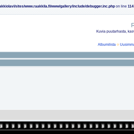
akkiolavi/sites/www.raakkila.fi/www/gallery/include/debugger.inc.php
on line
114
R
Kuvia puutarhasta, kasv
Albumilista
Uusimmat