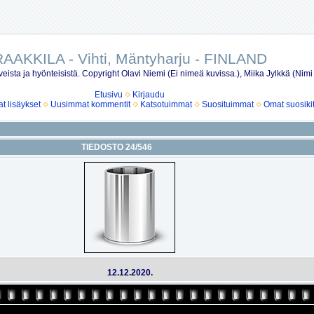
AAKKILA - Vihti, Mäntyharju - FINLAND
eista ja hyönteisistä. Copyright Olavi Niemi (Ei nimeä kuvissa.), Miika Jylkkä (Nimi
Etusivu
Kirjaudu
 lisäykset
Uusimmat kommentit
Katsotuimmat
Suosituimmat
Omat suosiki
TIEDOSTO 24/546
12.12.2020.