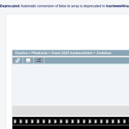
Deprecated
: Automatic conversion of false to array is deprecated in
/var/www/4/ra
Etusivu
>
Pihakuvia
>
Vuosi 2020 kuukausittain
>
Joulukuu