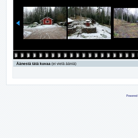
Äänestä tätä kuvaa
(ei vielä ääniä)
Powered