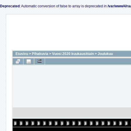
Deprecated
: Automatic conversion of false to array is deprecated in
/var/www/4/ra
Etusivu
>
Pihakuvia
>
Vuosi 2020 kuukausittain
>
Joulukuu