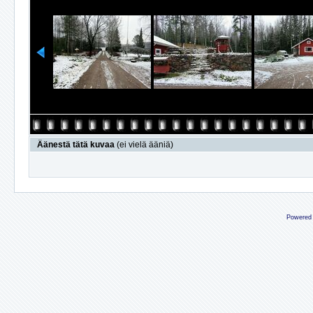
Äänestä tätä kuvaa
(ei vielä ääniä)
Powered