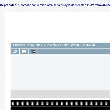
Deprecated
: Automatic conversion of false to array is deprecated in
/var/www/4/ra
Etusivu
>
Pihakuvia
>
Vuosi 2020 kuukausittain
>
Joulukuu