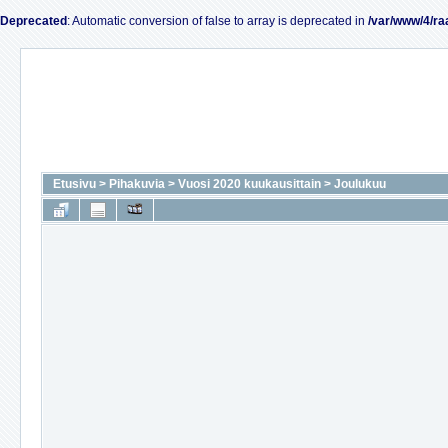
Deprecated
: Automatic conversion of false to array is deprecated in
/var/www/4/ra
Etusivu
>
Pihakuvia
>
Vuosi 2020 kuukausittain
>
Joulukuu