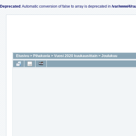
Deprecated
: Automatic conversion of false to array is deprecated in
/var/www/4/ra
Etusivu
>
Pihakuvia
>
Vuosi 2020 kuukausittain
>
Joulukuu