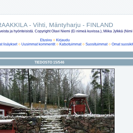
AAKKILA - Vihti, Mäntyharju - FINLAND
eista ja hyönteisistä. Copyright Olavi Niemi (Ei nimeä kuvissa.), Miika Jylkkä (Nimi
Etusivu
Kirjaudu
 lisäykset
Uusimmat kommentit
Katsotuimmat
Suosituimmat
Omat suosiki
TIEDOSTO 15/546