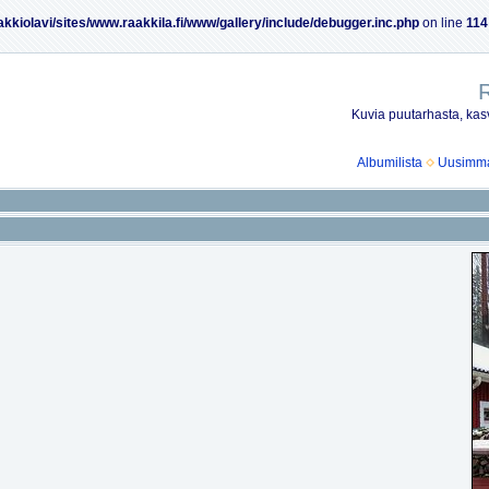
akkiolavi/sites/www.raakkila.fi/www/gallery/include/debugger.inc.php
on line
114
R
Kuvia puutarhasta, kasv
Albumilista
Uusimmat