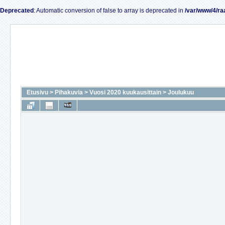
Deprecated
: Automatic conversion of false to array is deprecated in
/var/www/4/ra
Etusivu
>
Pihakuvia
>
Vuosi 2020 kuukausittain
>
Joulukuu