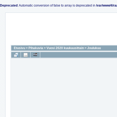
Deprecated
: Automatic conversion of false to array is deprecated in
/var/www/4/ra
Etusivu
>
Pihakuvia
>
Vuosi 2020 kuukausittain
>
Joulukuu