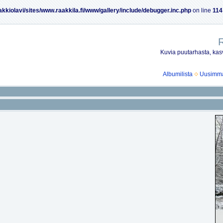
akkiolavi/sites/www.raakkila.fi/www/gallery/include/debugger.inc.php
on line
114
R
Kuvia puutarhasta, kasv
Albumilista
Uusimmat