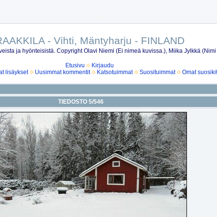
AAKKILA - Vihti, Mäntyharju - FINLAND
eista ja hyönteisistä. Copyright Olavi Niemi (Ei nimeä kuvissa.), Miika Jylkkä (Nimi
Etusivu
Kirjaudu
 lisäykset
Uusimmat kommentit
Katsotuimmat
Suosituimmat
Omat suosiki
TIEDOSTO 5/546