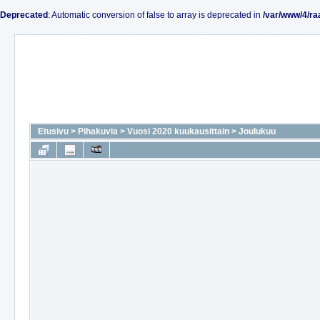
Deprecated
: Automatic conversion of false to array is deprecated in
/var/www/4/ra
Etusivu
>
Pihakuvia
>
Vuosi 2020 kuukausittain
>
Joulukuu