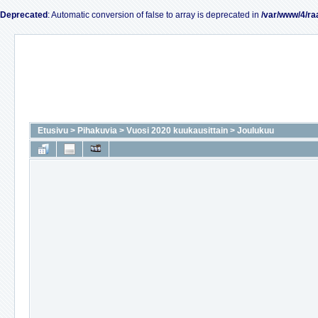
Deprecated
: Automatic conversion of false to array is deprecated in
/var/www/4/ra
Etusivu
>
Pihakuvia
>
Vuosi 2020 kuukausittain
>
Joulukuu